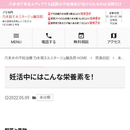
六本木で有名メディアでも話題の不妊施術が受けられるのは当院だけ
menu
phone
event_available
map
MENU
電話する
無料相談
アクセス
六本木の不妊治療 乃木坂エルミタージュ鍼灸院 HOME
院長日記
未分類
chevron_right
chevron_right
妊活中にはこんな栄養素を！
2022.05.09
未分類
query_builder
folder