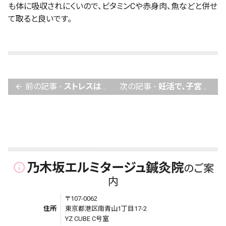
も体に吸収されにくいので、ビタミンCや赤身肉、魚などと併せ
て取ると良いです。
前の記事 -
ストレスは、不妊という大きな問題を解決するためのキーポイント！
次の記事 -
妊活で、子宮の血流を良くする運動！
arrow_back
乃木坂エルミタージュ鍼灸院
info_outline
のご案
内
〒107-0062
住所
東京都港区南青山1丁目17-2
YZ CUBE C号室