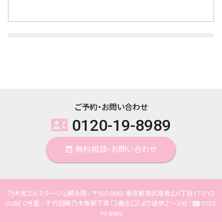
ご予約・お問い合わせ
0120-19-8989
contact_phone
無料相談・お問い合わせ
event_available
乃木坂エルミタージュ鍼灸院 / 〒107-0062 東京都港区南青山1丁目17-2 YZ
CUBE C号室 / 千代田線乃木坂駅下車（３番出口）より徒歩２～３分 /
0120-
contact_phone
19-8989