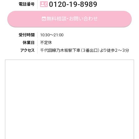
0120-19-8989
contact_phone
電話番号
無料相談・お問い合わせ
event_available
受付時間
10:30～21:00
休業日
不定休
アクセス
千代田線乃木坂駅下車（３番出口）より徒歩２～３分