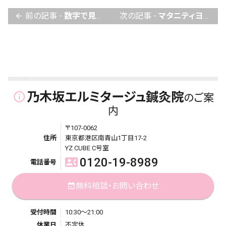
前の記事 -
数字で見ると、男性不妊ってどのくらいあるの？
次の記事 -
マタニティヨガで、妊活中に落ちてしまった体力を補って出産への準備を始めましょう。
arrow_back
乃木坂エルミタージュ鍼灸院
info_outline
のご案
内
〒107-0062
住所
東京都港区南青山1丁目17-2
YZ CUBE C号室
0120-19-8989
contact_phone
電話番号
無料相談・お問い合わせ
event_available
受付時間
10:30～21:00
休業日
不定休