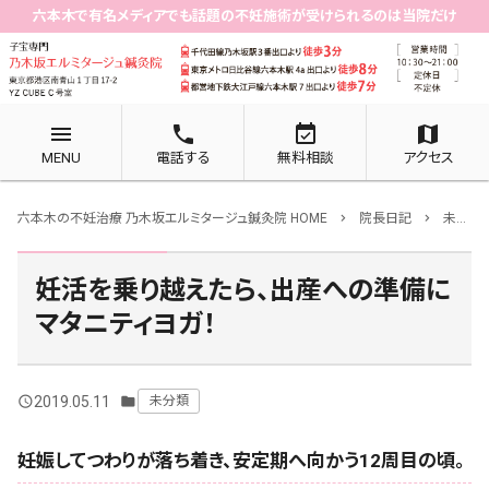
六本木で有名メディアでも話題の不妊施術が受けられるのは当院だけ
menu
phone
event_available
map
MENU
電話する
無料相談
アクセス
六本木の不妊治療 乃木坂エルミタージュ鍼灸院 HOME
院長日記
未分類
chevron_right
chevron_right
妊活を乗り越えたら、出産への準備に
マタニティヨガ！
2019.05.11
未分類
query_builder
folder
妊娠してつわりが落ち着き、安定期へ向かう12周目の頃。