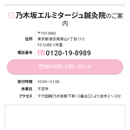
乃木坂エルミタージュ鍼灸院
info_outline
のご案
内
〒107-0062
住所
東京都港区南青山1丁目17-2
YZ CUBE C号室
0120-19-8989
contact_phone
電話番号
無料相談・お問い合わせ
event_available
受付時間
10:30～21:00
休業日
不定休
アクセス
千代田線乃木坂駅下車（３番出口）より徒歩２～３分