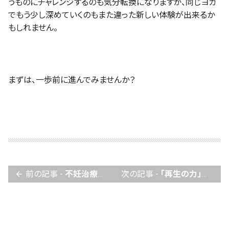
うものにチャレンジするのも気分転換になりますが、同じヨガ
でもう少し深めていくのもまた違った新しい体験が出来るか
もしれません。
まずは、一歩前に進んでみませんか？
前の記事 -
不妊治療での、タイミングの取り方をチェック！
次の記事 -
「再生の力」陰ヨガを、不妊治療に活かしましょう！
arrow_back