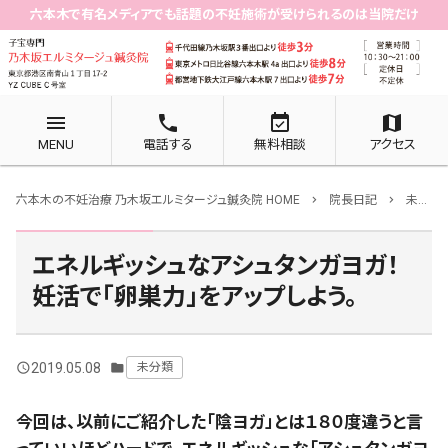
六本木で有名メディアでも話題の不妊施術が受けられるのは当院だけ
menu
phone
event_available
map
MENU
電話する
無料相談
アクセス
六本木の不妊治療 乃木坂エルミタージュ鍼灸院 HOME
院長日記
未分類
chevron_right
chevron_right
エネルギッシュなアシュタンガヨガ！
妊活で「卵巣力」をアップしよう。
2019.05.08
未分類
query_builder
folder
今回は、以前にご紹介した「陰ヨガ」とは１８０度違うと言