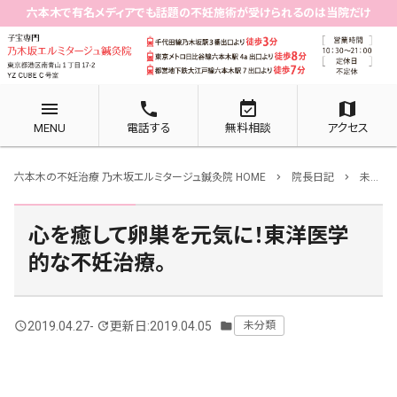
六本木で有名メディアでも話題の不妊施術が受けられるのは当院だけ
menu
phone
event_available
map
MENU
電話する
無料相談
アクセス
六本木の不妊治療 乃木坂エルミタージュ鍼灸院 HOME
院長日記
未分類
chevron_right
chevron_right
心を癒して卵巣を元気に！東洋医学
的な不妊治療。
2019.04.27
-
更新日:2019.04.05
未分類
query_builder
update
folder