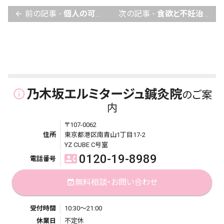
前の記事 -
個人の可能性が格差になる時代。不妊治療の違いがあなたの未来に差をつけます。
次の記事 -
食欲と不妊治療の関係は？鍼灸では「胃の気」が大切です！
arrow_back
乃木坂エルミタージュ鍼灸院
info_outline
のご案
内
〒107-0062
住所
東京都港区南青山1丁目17-2
YZ CUBE C号室
0120-19-8989
contact_phone
電話番号
無料相談・お問い合わせ
event_available
受付時間
10:30～21:00
休業日
不定休