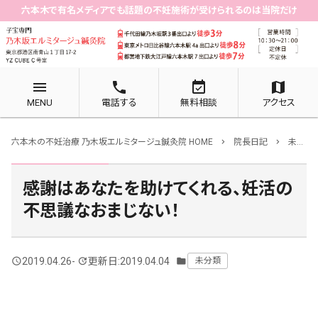
六本木で有名メディアでも話題の不妊施術が受けられるのは当院だけ
menu
phone
event_available
map
MENU
電話する
無料相談
アクセス
六本木の不妊治療 乃木坂エルミタージュ鍼灸院 HOME
院長日記
未分類
chevron_right
chevron_right
感謝はあなたを助けてくれる、妊活の
不思議なおまじない！
2019.04.26
-
更新日:2019.04.04
未分類
query_builder
update
folder