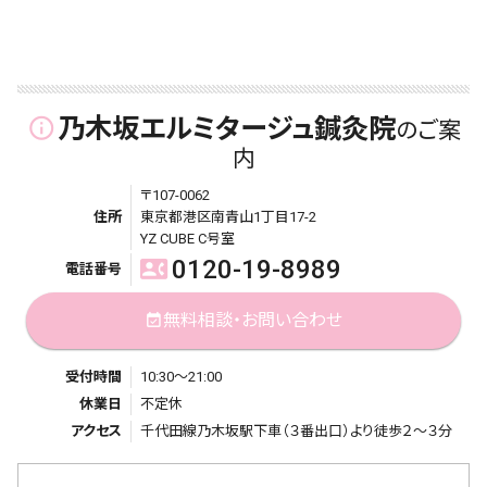
乃木坂エルミタージュ鍼灸院
info_outline
のご案
内
〒107-0062
住所
東京都港区南青山1丁目17-2
YZ CUBE C号室
0120-19-8989
contact_phone
電話番号
無料相談・お問い合わせ
event_available
受付時間
10:30～21:00
休業日
不定休
アクセス
千代田線乃木坂駅下車（３番出口）より徒歩２～３分