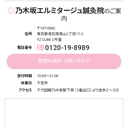
乃木坂エルミタージュ鍼灸院
info_outline
のご案
内
〒107-0062
住所
東京都港区南青山1丁目17-2
YZ CUBE C号室
0120-19-8989
contact_phone
電話番号
無料相談・お問い合わせ
event_available
受付時間
10:30～21:00
休業日
不定休
アクセス
千代田線乃木坂駅下車（３番出口）より徒歩２～３分