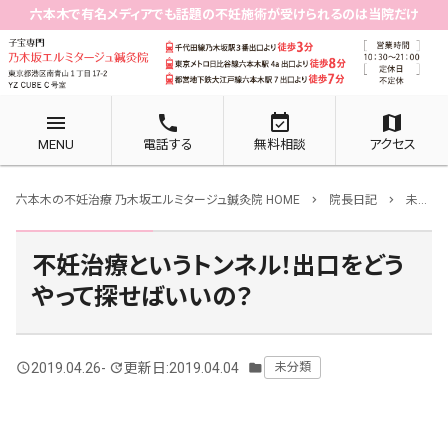
六本木で有名メディアでも話題の不妊施術が受けられるのは当院だけ
menu
phone
event_available
map
MENU
電話する
無料相談
アクセス
六本木の不妊治療 乃木坂エルミタージュ鍼灸院 HOME
院長日記
未分類
chevron_right
chevron_right
不妊治療というトンネル！出口をどう
やって探せばいいの？
2019.04.26
-
更新日:2019.04.04
未分類
query_builder
update
folder