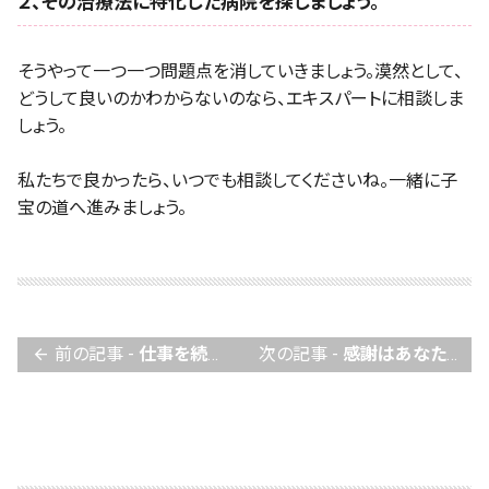
２、その治療法に特化した病院を探しましょう。
そうやって一つ一つ問題点を消していきましょう。漠然として、
どうして良いのかわからないのなら、エキスパートに相談しま
しょう。
私たちで良かったら、いつでも相談してくださいね。一緒に子
宝の道へ進みましょう。
前の記事 -
仕事を続ける方が、妊活のストレスは減るかも！？
次の記事 -
感謝はあなたを助けてくれる、妊活の不思議なおまじない！
arrow_back