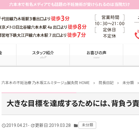
六本木で有名メディアでも話題の不妊施術が受けられるのは当院だけ
金
スタッフ紹介
お喜びの声
staff
voice
六本木の不妊治療 乃木坂エルミタージュ鍼灸院 HOME
院長日記
未分類
chevron_right
chevron_right
chevron_r
大きな目標を達成するためには、背負う責
2019.04.21
-
更新日:2019.03.28
未分類
query_builder
update
folder