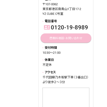
〒107-0062
東京都港区南青山1丁目17-2
YZ CUBE C号室
電話番号
0120-19-8989
contact_phone
無料相談・お問い合わせ
event_available
受付時間
10:30～21:00
休業日
不定休
アクセス
千代田線乃木坂駅下車（３番出口）
より徒歩２～３分