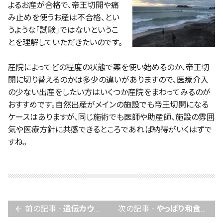
よるお産が合格で、帝王切開や痛
み止めを使うお産は不合格、とい
うような「試験」ではないというこ
とを理解していただきたいのです。
産院によってどの程度の状態で薬を使い始めるのか、帝王切
開に切り替えるのかは多少の違いがありますので、医療介入
の少ない出産をしたい方はいくつか産院をまわってみるのが
おすすめです。自然出産がメインの施設でも帝王切開になる
ケースはありますが、同じ施術でも医師や助産師、施設の雰囲
気や医療方針に共感できるところであれば納得がいくはずで
すね。
前の記事 -
遺伝カウンセリングから、出生前診断と高齢化。
次の記事 -
やっぱり和食がいちばん！いつも食べているアノ食材が、実はスーパーフードかも？
arrow_back