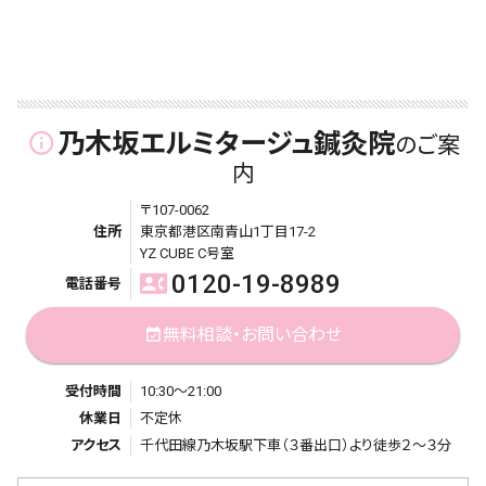
乃木坂エルミタージュ鍼灸院
info_outline
のご案
内
〒107-0062
住所
東京都港区南青山1丁目17-2
YZ CUBE C号室
0120-19-8989
contact_phone
電話番号
無料相談・お問い合わせ
event_available
受付時間
10:30～21:00
休業日
不定休
アクセス
千代田線乃木坂駅下車（３番出口）より徒歩２～３分