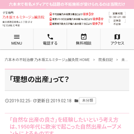
六本木で有名メディアでも話題の不妊施術が受けられるのは当院だけ
menu
phone
event_available
map
MENU
電話する
無料相談
アクセス
六本木の不妊治療 乃木坂エルミタージュ鍼灸院 HOME
院長日記
未分類
chevron_right
chevron_right
「理想の出産」って？
2019.02.25
-
更新日:2019.02.18
未分類
query_builder
update
folder
「自然な出産の良さ」を経験したいという考え方
は、1950年代に欧米で起こった自然出産ムーブメ
ントによるものです。