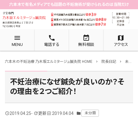
六本木で有名メディアでも話題の不妊施術が受けられるのは当院だけ
menu
phone
event_available
map
MENU
電話する
無料相談
アクセス
六本木の不妊治療 乃木坂エルミタージュ鍼灸院 HOME
院長日記
未分類
chevron_right
chevron_right
不妊治療になぜ鍼灸が良いのか？そ
の理由を２つご紹介！
2019.04.25
-
更新日:2019.04.04
未分類
query_builder
update
folder