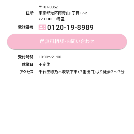
〒107-0062
住所
東京都港区南青山1丁目17-2
YZ CUBE C号室
0120-19-8989
contact_phone
電話番号
無料相談・お問い合わせ
event_available
受付時間
10:30～21:00
休業日
不定休
アクセス
千代田線乃木坂駅下車（３番出口）より徒歩２～３分