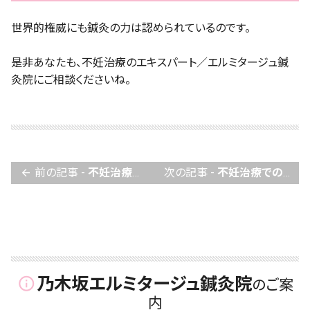
世界的権威にも鍼灸の力は認められているのです。
是非あなたも、不妊治療のエキスパート／エルミタージュ鍼
灸院にご相談くださいね。
前の記事 -
不妊治療での思考は、実態を伴ってしまうので要注意！
次の記事 -
不妊治療での心配に悩まされた時！その脱出法とは？
arrow_back
乃木坂エルミタージュ鍼灸院
info_outline
のご案
内