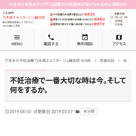
六本木で有名メディアでも話題の不妊施術が受けられるのは当院だけ
menu
phone
event_available
map
MENU
電話する
無料相談
アクセス
六本木の不妊治療 乃木坂エルミタージュ鍼灸院 HOME
院長日記
未分類
chevron_right
chevron_right
不妊治療で一番大切な時は今。そして
何をするか。
2019.04.10
-
更新日:2019.03.07
未分類
query_builder
update
folder