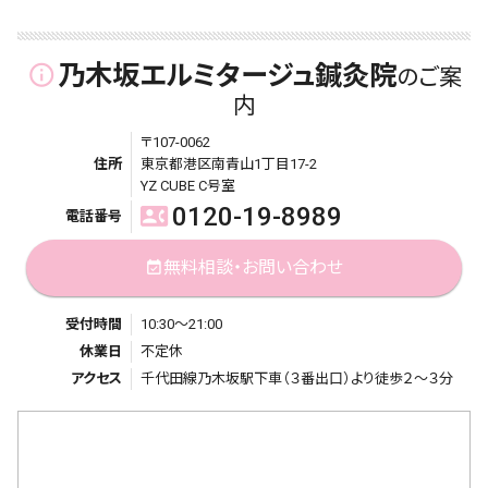
乃木坂エルミタージュ鍼灸院
info_outline
のご案
内
〒107-0062
住所
東京都港区南青山1丁目17-2
YZ CUBE C号室
0120-19-8989
contact_phone
電話番号
無料相談・お問い合わせ
event_available
受付時間
10:30～21:00
休業日
不定休
アクセス
千代田線乃木坂駅下車（３番出口）より徒歩２～３分