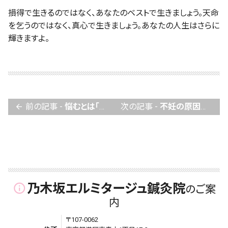
損得で生きるのではなく、あなたのベストで生きましょう。天命
を乞うのではなく、真心で生きましょう。あなたの人生はさらに
輝きますよ。
前の記事 -
悩むとは「全然、考えていない」ということ。不妊治療は悩まない勝ち！
次の記事 -
不妊の原因は卵の質の低下！生活習慣に潜む、卵巣老化の要因とは？
arrow_back
乃木坂エルミタージュ鍼灸院
info_outline
のご案
内
〒107-0062