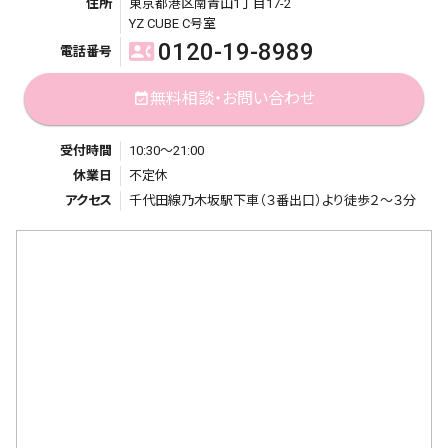
住所
東京都港区南青山1丁目17-2
YZ CUBE C号室
0120-19-8989
contact_phone
電話番号
無料相談・お問い合わせ
event_available
受付時間
10:30～21:00
休業日
不定休
アクセス
千代田線乃木坂駅下車（３番出口）より徒歩２～３分