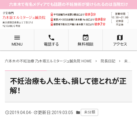
六本木で有名メディアでも話題の不妊施術が受けられるのは当院だけ
menu
phone
event_available
map
MENU
電話する
無料相談
アクセス
六本木の不妊治療 乃木坂エルミタージュ鍼灸院 HOME
院長日記
未分類
chevron_right
chevron_right
不妊治療も人生も、損して徳とれが正
解！
2019.04.04
-
更新日:2019.03.05
未分類
query_builder
update
folder