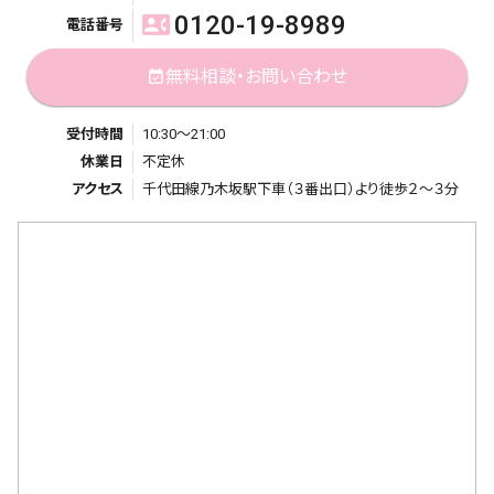
0120-19-8989
contact_phone
電話番号
無料相談・お問い合わせ
event_available
受付時間
10:30～21:00
休業日
不定休
アクセス
千代田線乃木坂駅下車（３番出口）より徒歩２～３分