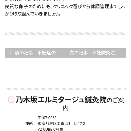
良質な卵子のためにも、クリニック選びから体調管理までしっ
かり取り組んでいきましょう。
前の記事 -
不妊症の検査って何があるの？（ 排卵期）
次の記事 -
不妊鍼灸院はこうして選べ！プロが教えるポイント解説。
arrow_back
乃木坂エルミタージュ鍼灸院
info_outline
のご案
内
〒107-0062
住所
東京都港区南青山1丁目17-2
YZ CUBE C号室