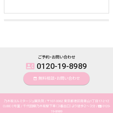
ご予約・お問い合わせ
0120-19-8989
contact_phone
無料相談・お問い合わせ
event_available
乃木坂エルミタージュ鍼灸院 / 〒107-0062 東京都港区南青山1丁目17-2 YZ
CUBE C号室 / 千代田線乃木坂駅下車（３番出口）より徒歩２～３分 /
0120-
contact_phone
19-8989