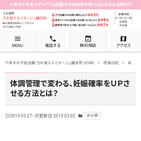
六本木で有名メディアでも話題の不妊施術が受けられるのは当院だけ
menu
phone
event_available
map
MENU
電話する
無料相談
アクセス
六本木の不妊治療 乃木坂エルミタージュ鍼灸院 HOME
院長日記
未分類
chevron_right
chevron_right
体調管理で変わる、妊娠確率をＵＰさ
せる方法とは？
2019.03.27
-
更新日:2019.03.02
未分類
query_builder
update
folder