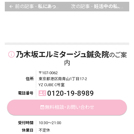
前の記事 -
私にあった〇〇を選びたい？ 不妊治療編
次の記事 -
妊活中の私、基礎体温がガタガタなんですけど…
arrow_back
乃木坂エルミタージュ鍼灸院
info_outline
のご案
内
〒107-0062
住所
東京都港区南青山1丁目17-2
YZ CUBE C号室
0120-19-8989
contact_phone
電話番号
無料相談・お問い合わせ
event_available
受付時間
10:30～21:00
休業日
不定休