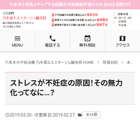
六本木で有名メディアでも話題の不妊施術が受けられるのは当院だけ
menu
phone
event_available
map
MENU
電話する
無料相談
アクセス
六本木の不妊治療 乃木坂エルミタージュ鍼灸院 HOME
院長日記
未分類
chevron_right
chevron_right
ストレスが不妊症の原因！その無力
化ってなに…？
2019.03.20
-
更新日:2019.02.27
未分類
query_builder
update
folder