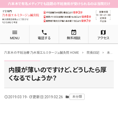
六本木で有名メディアでも話題の不妊施術が受けられるのは当院だけ
menu
phone
event_available
map
MENU
電話する
無料相談
アクセス
六本木の不妊治療 乃木坂エルミタージュ鍼灸院 HOME
院長日記
未分類
chevron_right
chevron_right
内膜が薄いのですけど、どうしたら厚
くなるでしょうか？
2019.03.19
-
更新日:2019.02.26
未分類
query_builder
update
folder