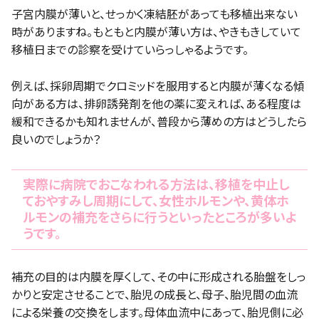
子宮内膜が薄いと、せっかく凍結胚があっても移植出来ない
時がありますね。もともと内膜が薄い方は、やきもきしていて
移植日までの診察を受けていらっしゃるようです。
例えば、採卵周期でクロミッドを服用すると内膜が薄くなる傾
向がある方は、排卵誘発剤を他の薬に変えれば、ある程度は
緩和できるかも知れませんが、普段から薄めの方はどうしたら
良いのでしょうか？
実際に病院でおこなわれる方法は、移植を中止し
ておやすみし周期にして、女性ホルモンや、黄体ホ
ルモンの補充をさらに行うといったところが多いよ
うです。
補充の目的は内膜を厚くして、その中に形成される胎盤をしっ
かりと安定させることで、胎児の成長と、母子、胎児間の血流
による栄養の交換をします。母体血流中にあって、胎児側に必