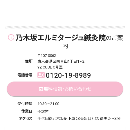
乃木坂エルミタージュ鍼灸院
info_outline
のご案
内
〒107-0062
住所
東京都港区南青山1丁目17-2
YZ CUBE C号室
0120-19-8989
contact_phone
電話番号
無料相談・お問い合わせ
event_available
受付時間
10:30～21:00
休業日
不定休
アクセス
千代田線乃木坂駅下車（３番出口）より徒歩２～３分