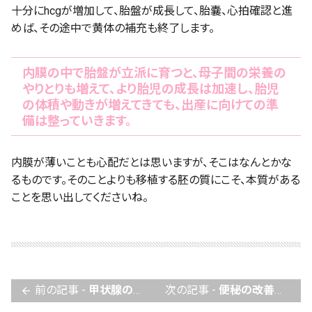
十分にhcgが増加して、胎盤が成長して、胎嚢、心拍確認と進
めば、その途中で黄体の補充も終了します。
内膜の中で胎盤が立派に育つと、母子間の栄養の
やりとりも増えて、より胎児の成長は加速し、胎児
の体積や動きが増えてきても、出産に向けての準
備は整っていきます。
内膜が薄いことも心配だとは思いますが、そこはなんとかな
るものです。そのことよりも移植する胚の質にこそ、本質がある
ことを思い出してくださいね。
前の記事 -
甲状腺の働きと不妊治療。
次の記事 -
便秘の改善は、妊活にプラス！
arrow_back