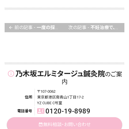
前の記事 -
一度の採卵で、たくさん卵が取れる方がいいですよね？
次の記事 -
不妊治療で、お灸を始める人が多いのは何故？
arrow_back
乃木坂エルミタージュ鍼灸院
info_outline
のご案
内
〒107-0062
住所
東京都港区南青山1丁目17-2
YZ CUBE C号室
0120-19-8989
contact_phone
電話番号
無料相談・お問い合わせ
event_available