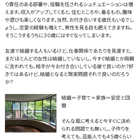
り責任のある部署や、役職を任されるシュチュエーションは増
えます。収入がアップしてくると、住むところや、着るもの、趣味
や遊びも楽しくなります。当然、お付き合いする彼氏もいるでし
ょうし、恋愛の経験も増えて、男性を見る目も肥えてきますね。
そうこうするうちに３０歳にはすぐなってしまいます。
友達で結婚する人もいるけど、仕事関係であたりを見渡すと、
まだほとんどの女性は結婚していないし、今すぐ結婚とか両親
に言われても、相手が今お付き合いしている彼で良いのか？好
きではあるけど、結婚となると現実問題それで良いのだろう
か？
結婚＝子育て＝家族＝安定と団
欒
そんな風に考えると今すぐに決め
られる問題でも無いし、子作りを
考えても、芸能人でも４５歳くらい