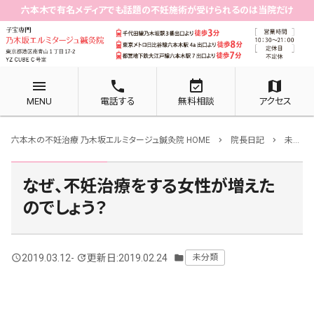
六本木で有名メディアでも話題の不妊施術が受けられるのは当院だけ
menu
phone
event_available
map
MENU
電話する
無料相談
アクセス
六本木の不妊治療 乃木坂エルミタージュ鍼灸院 HOME
院長日記
未分類
chevron_right
chevron_right
なぜ、不妊治療をする女性が増えた
のでしょう？
2019.03.12
-
更新日:2019.02.24
未分類
query_builder
update
folder