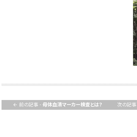
前の記事 -
母体血清マーカー検査とは？
次の記事 
arrow_back