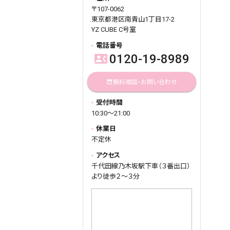
〒107-0062
東京都港区南青山1丁目17-2
YZ CUBE C号室
電話番号
0120-19-8989
contact_phone
無料相談・お問い合わせ
event_available
受付時間
10:30～21:00
休業日
不定休
アクセス
千代田線乃木坂駅下車（３番出口）
より徒歩２～３分