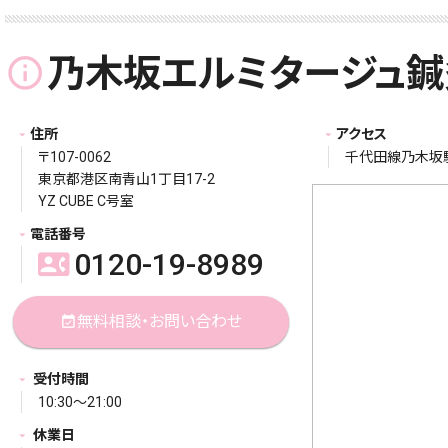
乃木坂エルミタージュ鍼
info_outline
住所
アクセス
〒107-0062
千代田線乃木坂駅
東京都港区南青山1丁目17-2
YZ CUBE C号室
電話番号
0120-19-8989
contact_phone
無料相談・お問い合わせ
event_available
受付時間
10:30～21:00
休業日