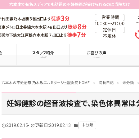
六本木で有名メディアでも話題の不妊施術が受けられるのは当院だけ
金
スタッフ紹介
お喜びの声
staff
voice
六本木の不妊治療 乃木坂エルミタージュ鍼灸院 HOME
院長日記
未分類
chevron_right
chevron_right
chevron_r
妊婦健診の超音波検査で、染色体異常は
2019.02.15
-
更新日:2019.02.13
未分類
query_builder
update
folder