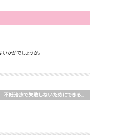
はいかがでしょうか。
-
不妊治療で失敗しないためにできることって？六本木の鍼灸院が解説