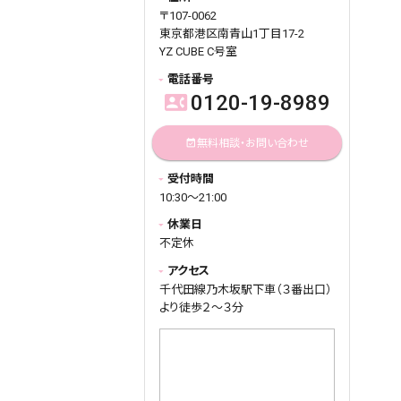
〒107-0062
東京都港区南青山1丁目17-2
YZ CUBE C号室
電話番号
0120-19-8989
contact_phone
無料相談・お問い合わせ
event_available
受付時間
10:30～21:00
休業日
不定休
アクセス
千代田線乃木坂駅下車（３番出口）
より徒歩２～３分