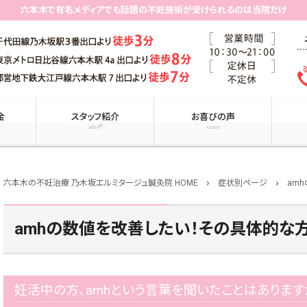
六本木で有名メディアでも話題の不妊施術が受けられるのは当院だけ
金
スタッフ紹介
お喜びの声
staff
voice
六本木の不妊治療 乃木坂エルミタージュ鍼灸院 HOME
症状別ページ
am
chevron_right
chevron_right
amhの数値を改善したい！その具体的な
妊活中の方、amhという言葉を聞いたことはあります