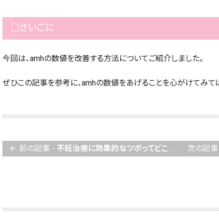
□さいごに
今回は、amhの数値を改善する方法についてご紹介しました。
ぜひこの記事を参考に、amhの数値をあげることを心がけてみて
前の記事 -
不妊治療に効果的なツボってどこ？鍼灸院が解説！
次の記事 
arrow_back